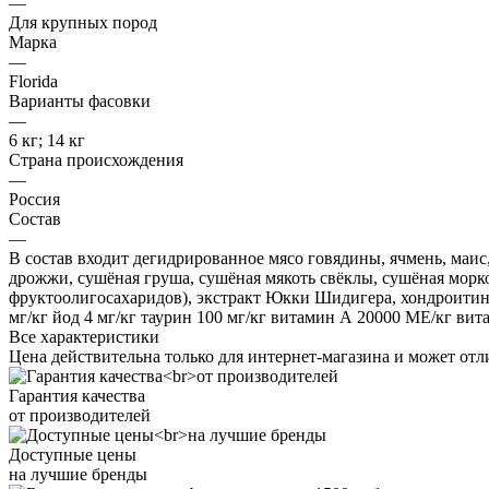
—
Для крупных пород
Марка
—
Florida
Варианты фасовки
—
6 кг; 14 кг
Страна происхождения
—
Россия
Состав
—
В состав входит дегидрированное мясо говядины, ячмень, маи
дрожжи, сушёная груша, сушёная мякоть свёклы, сушёная морко
фруктоолигосахаридов), экстракт Юкки Шидигера, хондроитин.
мг/кг йод 4 мг/кг таурин 100 мг/кг витамин А 20000 МЕ/кг ви
Все характеристики
Цена действительна только для интернет-магазина и может отл
Гарантия качества
от производителей
Доступные цены
на лучшие бренды