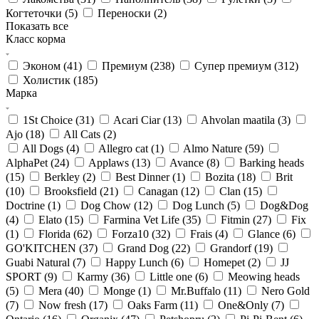
Когтеточки (
5
)
Переноски (
2
)
Показать все
Класс корма
Эконом (
41
)
Премиум (
238
)
Супер премиум (
312
)
Холистик (
185
)
Марка
1St Choice (
31
)
Acari Ciar (
13
)
Ahvolan maatila (
3
)
Ajo (
18
)
All Cats (
2
)
All Dogs (
4
)
Allegro cat (
1
)
Almo Nature (
59
)
AlphaPet (
24
)
Applaws (
13
)
Avance (
8
)
Barking heads
(
15
)
Berkley (
2
)
Best Dinner (
1
)
Bozita (
18
)
Brit
(
10
)
Brooksfield (
21
)
Canagan (
12
)
Clan (
15
)
Doctrine (
1
)
Dog Chow (
12
)
Dog Lunch (
5
)
Dog&Dog
(
4
)
Elato (
15
)
Farmina Vet Life (
35
)
Fitmin (
27
)
Fix
(
1
)
Florida (
62
)
Forza10 (
32
)
Frais (
4
)
Glance (
6
)
GO'KITCHEN (
37
)
Grand Dog (
22
)
Grandorf (
19
)
Guabi Natural (
7
)
Happy Lunch (
6
)
Homepet (
2
)
JJ
SPORT (
9
)
Karmy (
36
)
Little one (
6
)
Meowing heads
(
5
)
Mera (
40
)
Monge (
1
)
Mr.Buffalo (
11
)
Nero Gold
(
7
)
Now fresh (
17
)
Oaks Farm (
11
)
One&Only (
7
)