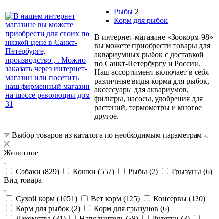
Рыбы
2
Корм для рыбок
В интернет-магазине «Зоокорм-98»
вы можете приобрести товары для
аквариумных рыбок с доставкой
по Санкт-Петербургу и России.
Наш ассортимент включает в себя
различные виды корма для рыбок,
аксессуары для аквариумов,
фильтры, насосы, удобрения для
растений, термометры и многое
другое.
Выбор товаров из каталога по необходимым параметрам
Животное
Собаки (
829
)
Кошки (
557
)
Рыбы (
2
)
Грызуны (
6
)
Вид товара
Сухой корм (
1051
)
Вет корм (
125
)
Консервы (
120
)
Корм для рыбок (
2
)
Корм для грызунов (
6
)
Лакомства (
31
)
Наполнитель (
38
)
Рулетки (
3
)