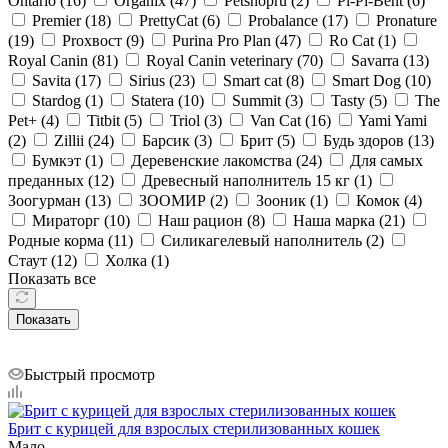
Ontario (
16
)
Organix (
47
)
Petshopru (
2
)
Pi-Pi-Bent (
6
)
Premier (
18
)
PrettyCat (
6
)
Probalance (
17
)
Pronature
(
19
)
Proхвост (
9
)
Purina Pro Plan (
47
)
Ro Cat (
1
)
Royal Canin (
81
)
Royal Canin veterinary (
70
)
Savarra (
13
)
Savita (
17
)
Sirius (
23
)
Smart cat (
8
)
Smart Dog (
10
)
Stardog (
1
)
Statera (
10
)
Summit (
3
)
Tasty (
5
)
The
Pet+ (
4
)
Titbit (
5
)
Triol (
3
)
Van Cat (
16
)
Yami Yami
(
2
)
Zillii (
24
)
Барсик (
3
)
Брит (
5
)
Будь здоров (
13
)
Бумкэт (
1
)
Деревенские лакомства (
24
)
Для самых
преданных (
12
)
Древесный наполнитель 15 кг (
1
)
Зоогурман (
13
)
ЗООМИР (
2
)
Зооник (
1
)
Комок (
4
)
Мираторг (
10
)
Наш рацион (
8
)
Наша марка (
21
)
Родные корма (
11
)
Силикагелевый наполнитель (
2
)
Стаут (
12
)
Холка (
1
)
Показать все
Показать
Быстрый просмотр
Брит с курицей для взрослых стерилизованных кошек
Мало