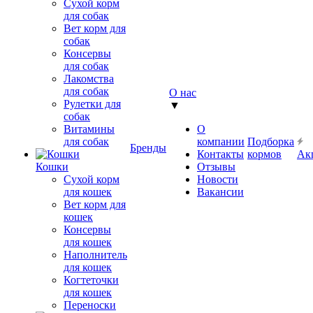
Сухой корм
для собак
Вет корм для
собак
Консервы
для собак
Лакомства
для собак
О нас
Рулетки для
▼
собак
Витамины
О
для собак
компании
Подборка
Бренды
Контакты
кормов
Ак
Кошки
Отзывы
Сухой корм
Новости
для кошек
Вакансии
Вет корм для
кошек
Консервы
для кошек
Наполнитель
для кошек
Когтеточки
для кошек
Переноски