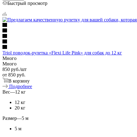
Быстрый просмотр
Triol поводок-рулетка «Flexi Life Pink» для собак до 12 кг
Много
Много
850
руб.
/шт
от
850 руб.
В корзину
Подробнее
Вес
—
12 кг
12 кг
20 кг
Размер
—
5 м
5 м