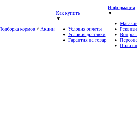
Информация
Как купить
▼
▼
Магази
Подборка кормов
Акции
Условия оплаты
Реквиз
Условия доставки
Вопрос
Гарантия на товар
Персона
Полити