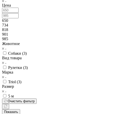
Цена
650
734
818
901
985
Животное
Собаки (
3
)
Вид товара
Рулетки (
3
)
Марка
Triol (
3
)
Размер
5 м
Очистить фильтр
Показать