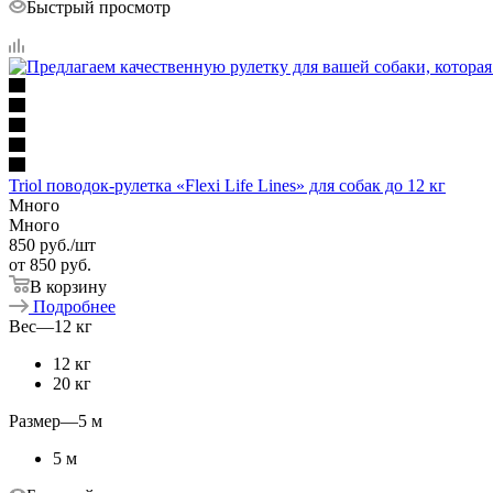
Быстрый просмотр
Triol поводок-рулетка «Flexi Life Lines» для собак до 12 кг
Много
Много
850
руб.
/шт
от
850 руб.
В корзину
Подробнее
Вес
—
12 кг
12 кг
20 кг
Размер
—
5 м
5 м