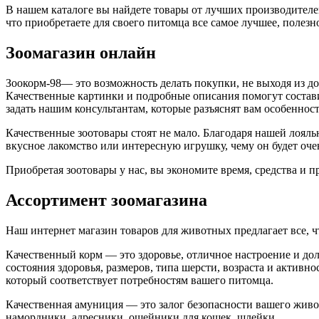
В нашем каталоге вы найдете товары от лучших производителей
что приобретаете для своего питомца все самое лучшее, полезно
Зоомагазин онлайн
Зоокорм-98— это возможность делать покупки, не выходя из дом
Качественные картинки и подробные описания помогут состави
задать нашим консультантам, которые разъяснят вам особеннос
Качественные зоотовары стоят не мало. Благодаря нашей лояль
вкусное лакомство или интересную игрушку, чему он будет очен
Приобретая зоотовары у нас, вы экономите время, средства и 
Ассортимент зоомагазина
Наш интернет магазин товаров для животных предлагает все, ч
Качественный корм — это здоровье, отличное настроение и до
состояния здоровья, размеров, типа шерсти, возраста и актив
который соответствует потребностям вашего питомца.
Качественная амуниция — это залог безопасности вашего живо
намордники, адресники, ошейники для кошек, шлейки.