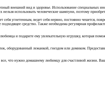
епный внешний вид и здоровье. Использование специальных инс
х нельзя использовать человеческие шампуни, поэтому приобре
т себя угнетенным, ведет себя нервно, постоянно чешется, повр
е подходящее средство. Также необходима регулярная профилакт
юбимца и подарите ему увлекательную игрушку, которая поможет
ок, оборудованный лежанкой, гнездом или домиком. Предостав
 все, что нужно домашнему любимцу для счастливой жизни. Ваше
.