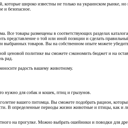
, которые широко известны не только на украинском рынке, но и
е и безопасное.
а. Все товары размещены в соответствующих разделах каталога на
ть представление о той или иной позиции и сделать правильный 
ти выбранных товаров. Вы на собственном опыте можете убедитьс
ной ценовой политике вы сможете сэкономить бюджет и на остав
ь рад.
приносите радость вашему животному.
то нужно для собак и кошек, птиц и грызунов.
лголетие вашего питомца. Вы сможете подобрать рацион, которы
ности. В определенные периоды жизни животные и птицы, как и 
тного на прогулке. Можно выбрать ошейники и поводки для дре