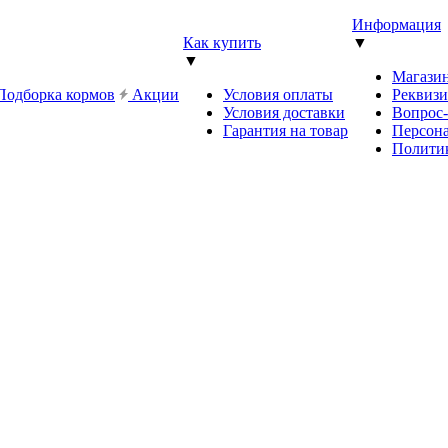
Информация
Как купить
▼
▼
Магази
Подборка кормов
Акции
Условия оплаты
Реквиз
Условия доставки
Вопрос
Гарантия на товар
Персона
Полити