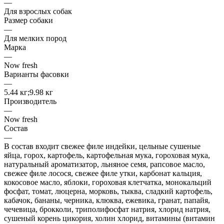
—
Для взрослых собак
Размер собаки
—
Для мелких пород
Марка
—
Now fresh
Варианты фасовки
—
5.44 кг;9.98 кг
Производитель
—
Now fresh
Состав
—
В состав входит свежее филе индейки, цельные сушеные
яйца, горох, картофель, картофельная мука, гороховая мука,
натуральный ароматизатор, льняное семя, рапсовое масло,
свежее филе лосося, свежее филе утки, карбонат кальция,
кокосовое масло, яблоки, гороховая клетчатка, монокальций
фосфат, томат, люцерна, морковь, тыква, сладкий картофель,
кабачок, бананы, черника, клюква, ежевика, гранат, папайя,
чечевица, брокколи, триполифосфат натрия, хлорид натрия,
сушеный корень цикория, холин хлорид, витамины (витамин