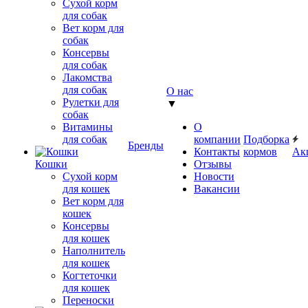
Сухой корм
для собак
Вет корм для
собак
Консервы
для собак
Лакомства
для собак
О нас
Рулетки для
▼
собак
Витамины
О
для собак
компании
Подборка
Бренды
Контакты
кормов
Ак
Кошки
Отзывы
Сухой корм
Новости
для кошек
Вакансии
Вет корм для
кошек
Консервы
для кошек
Наполнитель
для кошек
Когтеточки
для кошек
Переноски