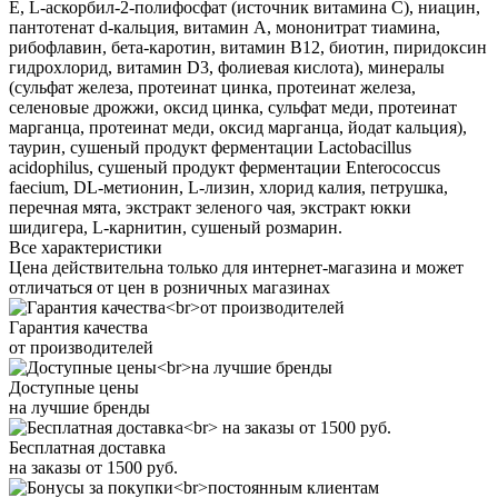
E, L-аскорбил-2-полифосфат (источник витамина С), ниацин,
пантотенат d-кальция, витамин A, мононитрат тиамина,
рибофлавин, бета-каротин, витамин B12, биотин, пиридоксин
гидрохлорид, витамин D3, фолиевая кислота), минералы
(сульфат железа, протеинат цинка, протеинат железа,
селеновые дрожжи, оксид цинка, сульфат меди, протеинат
марганца, протеинат меди, оксид марганца, йодат кальция),
таурин, сушеный продукт ферментации Lactobacillus
acidophilus, сушеный продукт ферментации Enterococcus
faecium, DL-метионин, L-лизин, хлорид калия, петрушка,
перечная мята, экстракт зеленого чая, экстракт юкки
шидигера, L-карнитин, сушеный розмарин.
Все характеристики
Цена действительна только для интернет-магазина и может
отличаться от цен в розничных магазинах
Гарантия качества
от производителей
Доступные цены
на лучшие бренды
Бесплатная доставка
на заказы от 1500 руб.