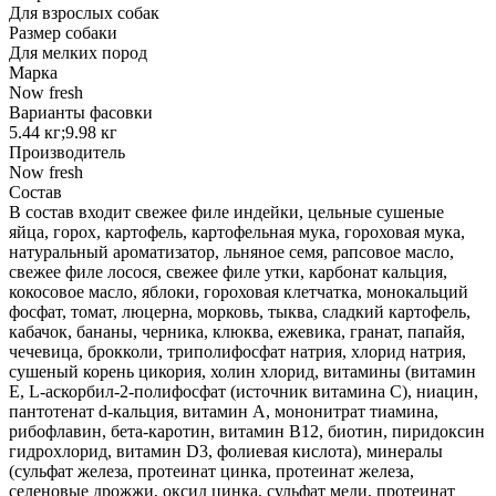
Для взрослых собак
Размер собаки
Для мелких пород
Марка
Now fresh
Варианты фасовки
5.44 кг;9.98 кг
Производитель
Now fresh
Состав
В состав входит свежее филе индейки, цельные сушеные
яйца, горох, картофель, картофельная мука, гороховая мука,
натуральный ароматизатор, льняное семя, рапсовое масло,
свежее филе лосося, свежее филе утки, карбонат кальция,
кокосовое масло, яблоки, гороховая клетчатка, монокальций
фосфат, томат, люцерна, морковь, тыква, сладкий картофель,
кабачок, бананы, черника, клюква, ежевика, гранат, папайя,
чечевица, брокколи, триполифосфат натрия, хлорид натрия,
сушеный корень цикория, холин хлорид, витамины (витамин
E, L-аскорбил-2-полифосфат (источник витамина С), ниацин,
пантотенат d-кальция, витамин A, мононитрат тиамина,
рибофлавин, бета-каротин, витамин B12, биотин, пиридоксин
гидрохлорид, витамин D3, фолиевая кислота), минералы
(сульфат железа, протеинат цинка, протеинат железа,
селеновые дрожжи, оксид цинка, сульфат меди, протеинат