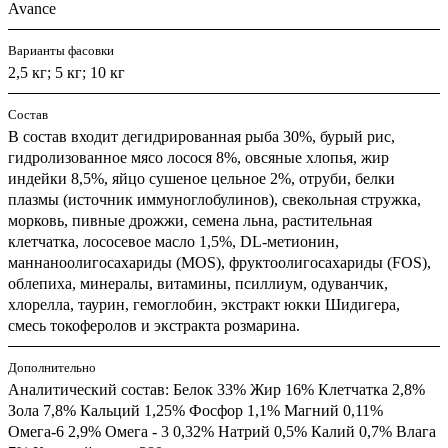
Avance
Варианты фасовки
2,5 кг; 5 кг; 10 кг
Состав
В состав входит дегидрированная рыба 30%, бурый рис,
гидролизованное мясо лосося 8%, овсяные хлопья, жир
индейки 8,5%, яйцо сушеное цельное 2%, отруби, белки
плазмы (источник иммуноглобулинов), свекольная стружка,
морковь, пивные дрожжи, семена льна, растительная
клетчатка, лососевое масло 1,5%, DL-метионин,
маннаноолигосахариды (MOS), фруктоолигосахариды (FOS),
облепиха, минералы, витамины, псиллиум, одуванчик,
хлорелла, таурин, гемоглобин, экстракт юкки Шидигера,
смесь токоферолов и экстракта розмарина.
Дополнительно
Аналитический состав: Белок 33% Жир 16% Клетчатка 2,8%
Зола 7,8% Кальций 1,25% Фосфор 1,1% Магний 0,11%
Омега-6 2,9% Омега - 3 0,32% Натрий 0,5% Калий 0,7% Влага