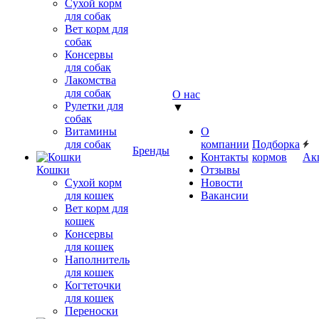
Сухой корм
для собак
Вет корм для
собак
Консервы
для собак
Лакомства
для собак
О нас
Рулетки для
▼
собак
Витамины
О
для собак
компании
Подборка
Бренды
Контакты
кормов
Ак
Кошки
Отзывы
Сухой корм
Новости
для кошек
Вакансии
Вет корм для
кошек
Консервы
для кошек
Наполнитель
для кошек
Когтеточки
для кошек
Переноски