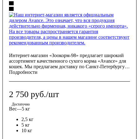
Интернет-магазин «Зоокорм-98» предлагает широкий
ассортимент качественного сухого корма «Avance» для
кошек. Мы предлагаем доставку по Санкт-Петербургу,
Ленинградской области и по всей России, чтобы вы
Подробности
всегда могли обеспечить своего питомца превосходным
питанием.
2 750
руб.
/шт
Достаточно
Вес
—
5 кг
2,5 кг
5 кг
10 кг