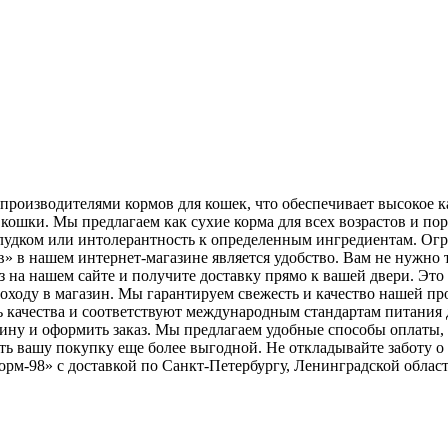
роизводителями кормов для кошек, что обеспечивает высокое ка
ошки. Мы предлагаем как сухие корма для всех возрастов и пор
лудком или интолерантность к определенным ингредиентам. Ог
» в нашем интернет-магазине является удобство. Вам не нужно 
з на нашем сайте и получите доставку прямо к вашей двери. Это
 походу в магазин. Мы гарантируем свежесть и качество нашей п
ь качества и соответствуют международным стандартам питания 
рзину и оформить заказ. Мы предлагаем удобные способы оплаты
ать вашу покупку еще более выгодной. Не откладывайте заботу 
орм-98» с доставкой по Санкт-Петербургу, Ленинградской област