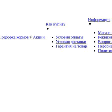
Информация
Как купить
▼
▼
Магази
Подборка кормов
Акции
Условия оплаты
Реквиз
Условия доставки
Вопрос
Гарантия на товар
Персона
Полити