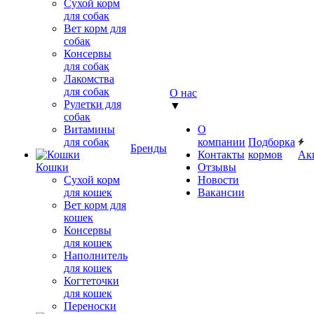
Сухой корм
для собак
Вет корм для
собак
Консервы
для собак
Лакомства
для собак
О нас
Рулетки для
▼
собак
Витамины
О
для собак
компании
Подборка
Бренды
Контакты
кормов
Ак
Кошки
Отзывы
Сухой корм
Новости
для кошек
Вакансии
Вет корм для
кошек
Консервы
для кошек
Наполнитель
для кошек
Когтеточки
для кошек
Переноски