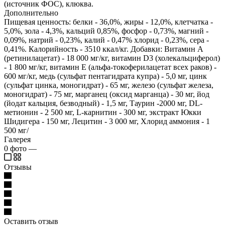
(источник ФОС), клюква.
Дополнительно
Пищевая ценность: белки - 36,0%, жиры - 12,0%, клетчатка -
5,0%, зола - 4,3%, кальций 0,85%, фосфор - 0,73%, магний -
0,09%, натрий - 0,23%, калий - 0,47% хлорид - 0,23%, сера -
0,41%. Калорийность - 3510 ккал/кг. Добавки: Витамин А
(ретинилацетат) - 18 000 мг/кг, витамин D3 (холекальциферол)
- 1 800 мг/кг, витамин Е (альфа-токоферилацетат всех раков) -
600 мг/кг, медь (сульфат пентагидрата купра) - 5,0 мг, цинк
(сульфат цинка, моногидрат) - 65 мг, железо (сульфат железа,
моногидрат) - 75 мг, марганец (оксид марганца) - 30 мг, йод
(йодат кальция, безводный) - 1,5 мг, Таурин -2000 мг, DL-
метионин - 2 500 мг, L-карнитин - 300 мг, экстракт Юкки
Шидигера - 150 мг, Лецитин - 3 000 мг, Хлорид аммония - 1
500 мг/
Галерея
0
фото
—
Отзывы
Оставить отзыв