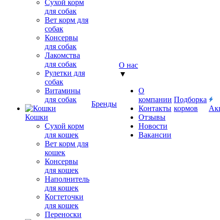
Сухой корм
для собак
Вет корм для
собак
Консервы
для собак
Лакомства
для собак
О нас
Рулетки для
▼
собак
Витамины
О
для собак
компании
Подборка
Бренды
Контакты
кормов
Ак
Кошки
Отзывы
Сухой корм
Новости
для кошек
Вакансии
Вет корм для
кошек
Консервы
для кошек
Наполнитель
для кошек
Когтеточки
для кошек
Переноски