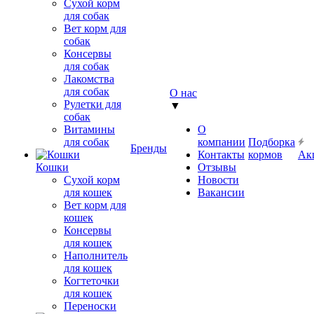
Сухой корм
для собак
Вет корм для
собак
Консервы
для собак
Лакомства
для собак
О нас
Рулетки для
▼
собак
Витамины
О
для собак
компании
Подборка
Бренды
Контакты
кормов
Ак
Кошки
Отзывы
Сухой корм
Новости
для кошек
Вакансии
Вет корм для
кошек
Консервы
для кошек
Наполнитель
для кошек
Когтеточки
для кошек
Переноски