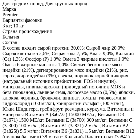
Для средних пород, Для крупных пород
Марка
Premier
Варианты фасовки
3 кг; 10 кг
Страна происхождения
Бельгия
Состав
В состав входит сырой протеин 30,0%; Сырой жир 20,0%;
Сырая клетчатка 2,6%; Сырая зола 7,5%; Влага 9,0%; Кальций
(Са) 1,3%; Фосфор (P) 1,0%; Омега 3 жирные кислоты 1,0%;
Омега 6 жирные кислоты 1,0%. Свежее бескостное мясо
индейки (21%), дегидрированное мясо индейки (21%), рис,
горох, жир индейки (9%), свекла, порошок корней цикория
(натуральный источник пребиотиков: FOS и инулин),
минералы, пивные дрожжи (природный источник MOS и
бета-глюканов), льняное семя, лососевое масло (0,5%), яблоки,
клюква, черника, брокколи, шпинат, томаты, глюкозамина
гидрохлорид (100 мг/кг), хондроитин сульфат (100 мг/кг),
Юкка Шидигера, грейпфрут, розмарин, куркума. Витамины и
минералы Витамин A (3a672a) 15000 МЕ/кг; Витамин D3
(3a671) 1500 МЕ/кг; Витамин Е (3a700) 300 мг/кг; Витамин C
(3a300) 100 мг/кг; Витамин B1 (3a821) 2 мг/кг; Витамин B2
(3a825i) 5,5 мг/кг; Витамин B6 (3a831) 1,5 мг/кг; Витамин B12
(цианокобаламин) 38 мкг/кг; Кальций-D-пантотенат (3a841)