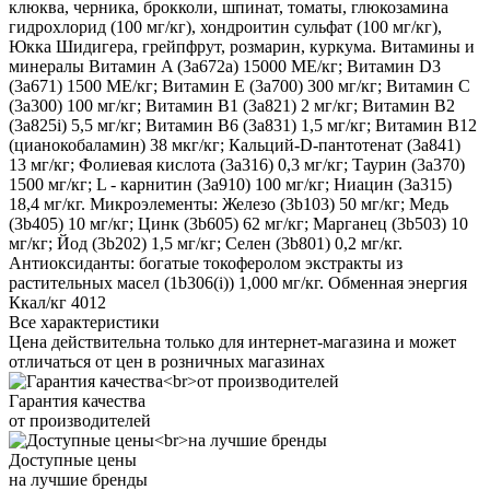
клюква, черника, брокколи, шпинат, томаты, глюкозамина
гидрохлорид (100 мг/кг), хондроитин сульфат (100 мг/кг),
Юкка Шидигера, грейпфрут, розмарин, куркума. Витамины и
минералы Витамин A (3a672a) 15000 МЕ/кг; Витамин D3
(3a671) 1500 МЕ/кг; Витамин Е (3a700) 300 мг/кг; Витамин C
(3a300) 100 мг/кг; Витамин B1 (3a821) 2 мг/кг; Витамин B2
(3a825i) 5,5 мг/кг; Витамин B6 (3a831) 1,5 мг/кг; Витамин B12
(цианокобаламин) 38 мкг/кг; Кальций-D-пантотенат (3a841)
13 мг/кг; Фолиевая кислота (3a316) 0,3 мг/кг; Таурин (3a370)
1500 мг/кг; L - карнитин (3a910) 100 мг/кг; Ниацин (3a315)
18,4 мг/кг. Микроэлементы: Железо (3b103) 50 мг/кг; Медь
(3b405) 10 мг/кг; Цинк (3b605) 62 мг/кг; Марганец (3b503) 10
мг/кг; Йод (3b202) 1,5 мг/кг; Селен (3b801) 0,2 мг/кг.
Антиоксиданты: богатые токоферолом экстракты из
растительных масел (1b306(i)) 1,000 мг/кг. Обменная энергия
Ккал/кг 4012
Все характеристики
Цена действительна только для интернет-магазина и может
отличаться от цен в розничных магазинах
Гарантия качества
от производителей
Доступные цены
на лучшие бренды