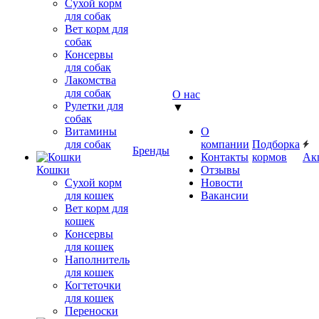
Сухой корм
для собак
Вет корм для
собак
Консервы
для собак
Лакомства
для собак
О нас
Рулетки для
▼
собак
Витамины
О
для собак
компании
Подборка
Бренды
Контакты
кормов
Ак
Кошки
Отзывы
Сухой корм
Новости
для кошек
Вакансии
Вет корм для
кошек
Консервы
для кошек
Наполнитель
для кошек
Когтеточки
для кошек
Переноски