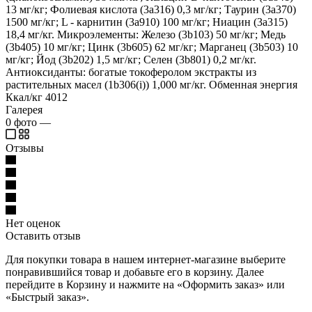
13 мг/кг; Фолиевая кислота (3a316) 0,3 мг/кг; Таурин (3a370)
1500 мг/кг; L - карнитин (3a910) 100 мг/кг; Ниацин (3a315)
18,4 мг/кг. Микроэлементы: Железо (3b103) 50 мг/кг; Медь
(3b405) 10 мг/кг; Цинк (3b605) 62 мг/кг; Марганец (3b503) 10
мг/кг; Йод (3b202) 1,5 мг/кг; Селен (3b801) 0,2 мг/кг.
Антиоксиданты: богатые токоферолом экстракты из
растительных масел (1b306(i)) 1,000 мг/кг. Обменная энергия
Ккал/кг 4012
Галерея
0
фото
—
Отзывы
Нет оценок
Оставить отзыв
Для покупки товара в нашем интернет-магазине выберите
понравившийся товар и добавьте его в корзину. Далее
перейдите в Корзину и нажмите на «Оформить заказ» или
«Быстрый заказ».