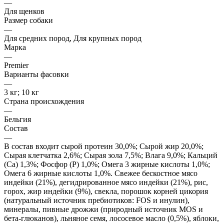
—
Для щенков
Размер собаки
—
Для средних пород, Для крупных пород
Марка
—
Premier
Варианты фасовки
—
3 кг; 10 кг
Страна происхождения
—
Бельгия
Состав
—
В состав входит сырой протеин 30,0%; Сырой жир 20,0%;
Сырая клетчатка 2,6%; Сырая зола 7,5%; Влага 9,0%; Кальций
(Са) 1,3%; Фосфор (P) 1,0%; Омега 3 жирные кислоты 1,0%;
Омега 6 жирные кислоты 1,0%. Свежее бескостное мясо
индейки (21%), дегидрированное мясо индейки (21%), рис,
горох, жир индейки (9%), свекла, порошок корней цикория
(натуральный источник пребиотиков: FOS и инулин),
минералы, пивные дрожжи (природный источник MOS и
бета-глюканов), льняное семя, лососевое масло (0,5%), яблоки,