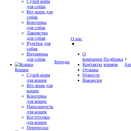
Сухой корм
для собак
Вет корм для
собак
Консервы
для собак
Лакомства
для собак
О нас
Рулетки для
▼
собак
Витамины
О
для собак
компании
Подборка
Бренды
Контакты
кормов
Ак
Кошки
Отзывы
Сухой корм
Новости
для кошек
Вакансии
Вет корм для
кошек
Консервы
для кошек
Наполнитель
для кошек
Когтеточки
для кошек
Переноски