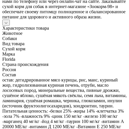
нами по телефону или через онлайн-чат на сайте. Заказывайте
сухой корм для собак в интернет-магазине «Зоокорм-98» и
обеспечьте своему питомцу полноценное и сбалансированное
питание для здорового и активного образа жизни.
Характеристики товара
Животное
Собаки
Вид товара
Сухой корм
Марка
Florida
Страна происхождения
Россия
Состав
остав: дегидрированное мясо курицы, рис, маис, куриный
жир, гидролизованная куриная печень, отруби, масло
лососевых пород, минеральные вещества, пивные дрожжи,
сушёное яблоко, сушёная мякоть свёклы, семя льна, витамины,
ламинария, сушёная ромашка, черника, глюкозамин, инулин
(источник фруктоолигосахаридов), хондроитин, таурин.
Питательная ценность: -белки 25% -жиры 14% -клетчатка 3%
-зола 7% -влажность 9% -цинк 150 мг/кг -железо 100 мг/кг
-марганец 40 мг/кг -йод 4 мг/кг -таурин 100 мг/кг -витамин А
20000 МЕ/кг -витамин Д 1200 МЕ/кг -Витамин Е 250 МЕ/кг