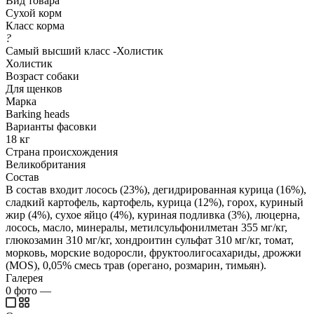
Вид товара
Сухой корм
Класс корма
?
Самый высший класс -Холистик
Холистик
Возраст собаки
Для щенков
Марка
Barking heads
Варианты фасовки
18 кг
Страна происхождения
Великобритания
Состав
В состав входит лосось (23%), дегидрированная курица (16%),
сладкий картофель, картофель, курица (12%), горох, куриный
жир (4%), сухое яйцо (4%), куриная подливка (3%), люцерна,
лосось, масло, минералы, метилсульфонилметан 355 мг/кг,
глюкозамин 310 мг/кг, хондроитин сульфат 310 мг/кг, томат,
морковь, морские водоросли, фруктоолигосахариды, дрожжи
(MOS), 0,05% смесь трав (орегано, розмарин, тимьян).
Галерея
0
фото
—