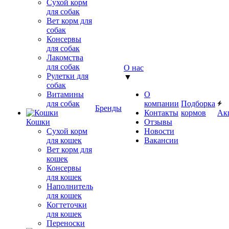
Сухой корм
для собак
Вет корм для
собак
Консервы
для собак
Лакомства
для собак
О нас
Рулетки для
▼
собак
Витамины
О
для собак
компании
Подборка
Бренды
Контакты
кормов
Ак
Кошки
Отзывы
Сухой корм
Новости
для кошек
Вакансии
Вет корм для
кошек
Консервы
для кошек
Наполнитель
для кошек
Когтеточки
для кошек
Переноски