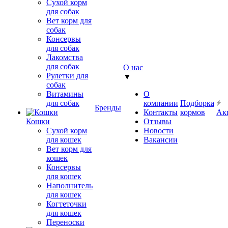
Сухой корм
для собак
Вет корм для
собак
Консервы
для собак
Лакомства
для собак
О нас
Рулетки для
▼
собак
Витамины
О
для собак
компании
Подборка
Бренды
Контакты
кормов
Ак
Кошки
Отзывы
Сухой корм
Новости
для кошек
Вакансии
Вет корм для
кошек
Консервы
для кошек
Наполнитель
для кошек
Когтеточки
для кошек
Переноски