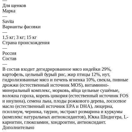
—
Для щенков
Марка
—
Savita
Варианты фасовки
—
1,5 кг; 3 кг; 15 кг
Страна происхождения
—
Россия
Состав
—
В состав входит дегидрированное мясо индейки 29%,
картофель, цельный бурый рис, жир птицы 12%, нут,
гидролизованные мясо и печень ягненка 10%, свекла, пивные
дрожжи (естественный источник MOS), витаминно-
минеральный комплекс, морковь, яйца цельные сушёные,
волокна гороха, корень цикория (естественный источник FOS
и инулина), семена льна, плоды рожкового дерева, лососевое
масло (естественный источник EPA и DHA), люцерна,
псиллиум, черника, таурин, экстракт розмарина и куркумы
(комплекс натуральных антиоксидантов), Юкка Шидигера, L-
карнитин, глюкозамин, хондроитин, антиоксидант.
Дополнительно