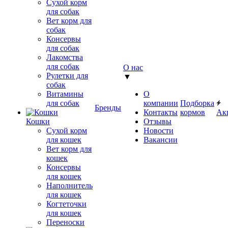
Сухой корм
для собак
Вет корм для
собак
Консервы
для собак
Лакомства
для собак
О нас
Рулетки для
▼
собак
Витамины
О
для собак
компании
Подборка
Бренды
Контакты
кормов
Ак
Кошки
Отзывы
Сухой корм
Новости
для кошек
Вакансии
Вет корм для
кошек
Консервы
для кошек
Наполнитель
для кошек
Когтеточки
для кошек
Переноски