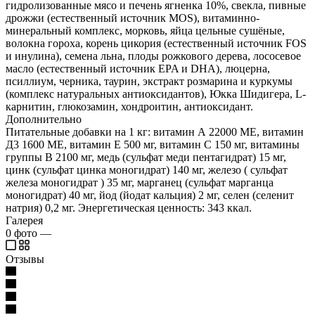
гидролизованные мясо и печень ягненка 10%, свекла, пивные
дрожжи (естественный источник MOS), витаминно-
минеральный комплекс, морковь, яйца цельные сушёные,
волокна гороха, корень цикория (естественный источник FOS
и инулина), семена льна, плоды рожкового дерева, лососевое
масло (естественный источник EPA и DHA), люцерна,
псиллиум, черника, таурин, экстракт розмарина и куркумы
(комплекс натуральных антиоксидантов), Юкка Шидигера, L-
карнитин, глюкозамин, хондроитин, антиоксидант.
Дополнительно
Питательные добавки на 1 кг: витамин А 22000 МЕ, витамин
Д3 1600 МЕ, витамин Е 500 мг, витамин С 150 мг, витамины
группы В 2100 мг, медь (сульфат меди пентагидрат) 15 мг,
цинк (сульфат цинка моногидрат) 140 мг, железо ( сульфат
железа моногидрат ) 35 мг, марганец (сульфат марганца
моногидрат) 40 мг, йод (йодат кальция) 2 мг, селен (селенит
натрия) 0,2 мг. Энергетическая ценность: 343 ккал.
Галерея
0
фото
—
Отзывы