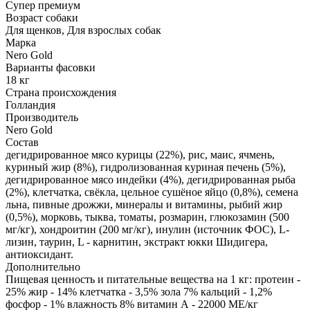
Супер премиум
Возраст собаки
Для щенков, Для взрослых собак
Марка
Nero Gold
Варианты фасовки
18 кг
Страна происхождения
Голландия
Производитель
Nero Gold
Состав
дегидрированное мясо курицы (22%), рис, маис, ячмень,
куриный жир (8%), гидролизованная куриная печень (5%),
дегидрированное мясо индейки (4%), дегидрированная рыба
(2%), клетчатка, свёкла, цельное сушёное яйцо (0,8%), семена
льна, пивные дрожжи, минералы и витамины, рыбий жир
(0,5%), морковь, тыква, томаты, розмарин, глюкозамин (500
мг/кг), хондроитин (200 мг/кг), инулин (источник ФОС), L-
лизин, таурин, L - карнитин, экстракт юкки Шидигера,
антиоксидант.
Дополнительно
Пищевая ценность и питательные вещества на 1 кг: протеин -
25% жир - 14% клетчатка - 3,5% зола 7% кальций - 1,2%
фосфор - 1% влажность 8% витамин А - 22000 МЕ/кг