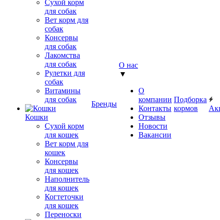
Сухой корм
для собак
Вет корм для
собак
Консервы
для собак
Лакомства
для собак
О нас
Рулетки для
▼
собак
Витамины
О
для собак
компании
Подборка
Бренды
Контакты
кормов
Ак
Кошки
Отзывы
Сухой корм
Новости
для кошек
Вакансии
Вет корм для
кошек
Консервы
для кошек
Наполнитель
для кошек
Когтеточки
для кошек
Переноски