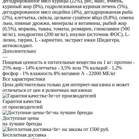
дегидрированное мясо курицы (22%), рис, маис, ячмень,
куриный жир (8%), гидролизованная куриная печень (5%),
дегидрированное мясо индейки (4%), дегидрированная рыба
(2%), клетчатка, свёкла, цельное сушёное яйцо (0,8%), семена
льна, пивные дрожжи, минералы и витамины, рыбий жир
(0,5%), морковь, тыква, томаты, розмарин, глюкозамин (500
мг/кг), хондроитин (200 мг/кг), инулин (источник ФОС), L-
лизин, таурин, L - карнитин, экстракт юкки Шидигера,
антиоксидант.
Дополнительно
—
Пищевая ценность и питательные вещества на 1 кг: протеин -
25% жир - 14% клетчатка - 3,5% зола 7% кальций - 1,2%
фосфор - 1% влажность 8% витамин А - 22000 МЕ/кг
Все характеристики
Цена действительна только для интернет-магазина и может
отличаться от цен в розничных магазинах
Гарантия качества
от производителей
Доступные цены
на лучшие бренды
Бесплатная доставка