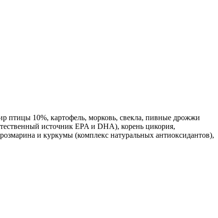
ир птицы 10%, картофель, морковь, свекла, пивные дрожжи
стественный источник EPA и DHA), корень цикория,
т розмарина и куркумы (комплекс натуральных антиоксидантов),