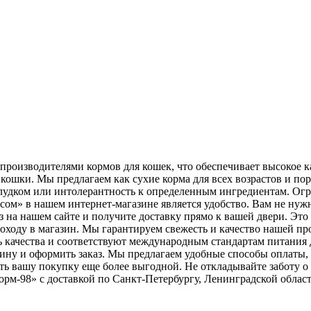
роизводителями кормов для кошек, что обеспечивает высокое ка
ошки. Мы предлагаем как сухие корма для всех возрастов и пор
лудком или интолерантность к определенным ингредиентам. Огр
ом» в нашем интернет-магазине является удобство. Вам не нужн
з на нашем сайте и получите доставку прямо к вашей двери. Это
 походу в магазин. Мы гарантируем свежесть и качество нашей п
ь качества и соответствуют международным стандартам питания 
рзину и оформить заказ. Мы предлагаем удобные способы оплаты
ать вашу покупку еще более выгодной. Не откладывайте заботу 
орм-98» с доставкой по Санкт-Петербургу, Ленинградской област