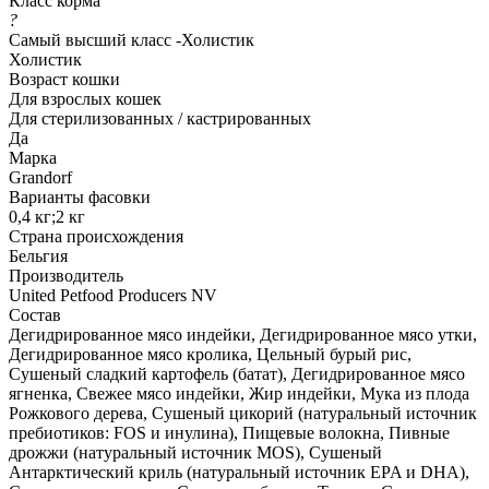
Класс корма
?
Самый высший класс -Холистик
Холистик
Возраст кошки
Для взрослых кошек
Для стерилизованных / кастрированных
Да
Марка
Grandorf
Варианты фасовки
0,4 кг;2 кг
Страна происхождения
Бельгия
Производитель
United Petfood Producers NV
Состав
Дегидрированное мясо индейки, Дегидрированное мясо утки,
Дегидрированное мясо кролика, Цельный бурый рис,
Сушеный сладкий картофель (батат), Дегидрированное мясо
ягненка, Свежее мясо индейки, Жир индейки, Мука из плода
Рожкового дерева, Сушеный цикорий (натуральный источник
пребиотиков: FOS и инулина), Пищевые волокна, Пивные
дрожжи (натуральный источник MOS), Cушеный
Антарктический криль (натуральный источник EPA и DHA),