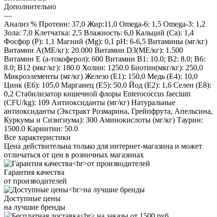
Дополнительно
—
Анализ % Протеин: 37,0 Жир:11,0 Omega-6: 1,5 Omega-3: 1,2
Зола: 7,0 Клетчатка: 2,5 Влажность: 6,0 Кальций (Са): 1,4
Фосфор (P): 1,1 Магний (Mg): 0,1 pH: 6-6,5 Витамины (мг/кг)
Витамин A(МЕ/кг): 20.000 Витамин D3(МЕ/кг): 1.500
Витамин E (a-токоферол): 600 Витамин В1: 10.0; B2: 8.0; B6:
8.0; B12 (мкг/кг): 180.0 Холин: 1250.0 Биотин(мкг/кг): 250,0
Микроэлементы (мг/кг) Железо (E1): 150,0 Медь (Е4): 10,0
Цинк (E6): 105,0 Марганец (E5): 50,0 Йод (E2): 1,6 Селен (E8):
0,2 Стабилизатор кишечной флоры Enterococcus faecium
(CFU/kg): 109 Антиоксиданты (мг/кг) Натуральные
антиоксиданты (Экстракт Розмарина, Грейпфрута, Апельсина,
Куркумы и Сизигиума): 300 Аминокислоты (мг/кг) Таурин:
1500.0 Карнитин: 50.0
Все характеристики
Цена действительна только для интернет-магазина и может
отличаться от цен в розничных магазинах
Гарантия качества
от производителей
Доступные цены
на лучшие бренды