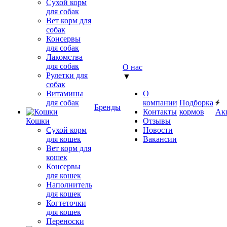
Сухой корм
для собак
Вет корм для
собак
Консервы
для собак
Лакомства
для собак
О нас
Рулетки для
▼
собак
Витамины
О
для собак
компании
Подборка
Бренды
Контакты
кормов
Ак
Кошки
Отзывы
Сухой корм
Новости
для кошек
Вакансии
Вет корм для
кошек
Консервы
для кошек
Наполнитель
для кошек
Когтеточки
для кошек
Переноски