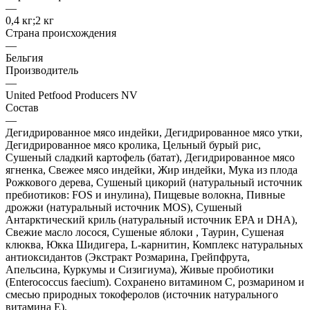
—
0,4 кг;2 кг
Страна происхождения
—
Бельгия
Производитель
—
United Petfood Producers NV
Состав
—
Дегидрированное мясо индейки, Дегидрированное мясо утки,
Дегидрированное мясо кролика, Цельный бурый рис,
Сушеный сладкий картофель (батат), Дегидрированное мясо
ягненка, Свежее мясо индейки, Жир индейки, Мука из плода
Рожкового дерева, Сушеный цикорий (натуральный источник
пребиотиков: FOS и инулина), Пищевые волокна, Пивные
дрожжи (натуральный источник MOS), Cушеный
Антарктический криль (натуральный источник EPA и DHA),
Свежие масло лосося, Сушеные яблоки , Таурин, Сушеная
клюква, Юкка Шидигера, L-карнитин, Комплекс натуральных
антиоксидантов (Экстракт Розмарина, Грейпфрута,
Апельсина, Куркумы и Сизигиума), Живые пробиотики
(Enterococcus faecium). Сохранено витамином С, розмарином и
смесью природных токоферолов (источник натурального
витамина Е).