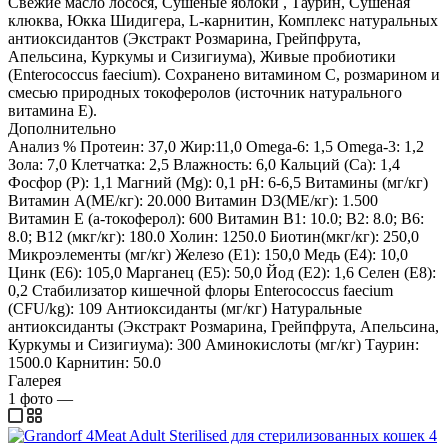
Свежие масло лосося, Сушеные яблоки , Таурин, Сушеная
клюква, Юкка Шидигера, L-карнитин, Комплекс натуральных
антиоксидантов (Экстракт Розмарина, Грейпфрута,
Апельсина, Куркумы и Сизигиума), Живые пробиотики
(Enterococcus faecium). Сохранено витамином С, розмарином и
смесью природных токоферолов (источник натурального
витамина Е).
Дополнительно
Анализ % Протеин: 37,0 Жир:11,0 Omega-6: 1,5 Omega-3: 1,2
Зола: 7,0 Клетчатка: 2,5 Влажность: 6,0 Кальций (Са): 1,4
Фосфор (P): 1,1 Магний (Mg): 0,1 pH: 6-6,5 Витамины (мг/кг)
Витамин A(МЕ/кг): 20.000 Витамин D3(МЕ/кг): 1.500
Витамин E (a-токоферол): 600 Витамин В1: 10.0; B2: 8.0; B6:
8.0; B12 (мкг/кг): 180.0 Холин: 1250.0 Биотин(мкг/кг): 250,0
Микроэлементы (мг/кг) Железо (E1): 150,0 Медь (Е4): 10,0
Цинк (E6): 105,0 Марганец (E5): 50,0 Йод (E2): 1,6 Селен (E8):
0,2 Стабилизатор кишечной флоры Enterococcus faecium
(CFU/kg): 109 Антиоксиданты (мг/кг) Натуральные
антиоксиданты (Экстракт Розмарина, Грейпфрута, Апельсина,
Куркумы и Сизигиума): 300 Аминокислоты (мг/кг) Таурин:
1500.0 Карнитин: 50.0
Галерея
1
фото
—