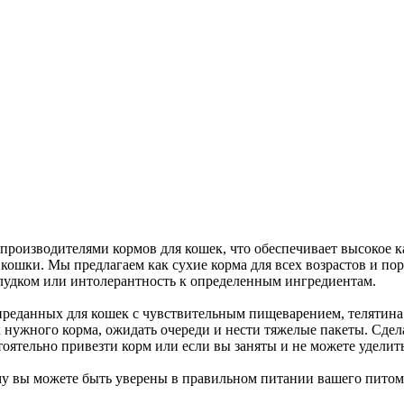
роизводителями кормов для кошек, что обеспечивает высокое ка
ошки. Мы предлагаем как сухие корма для всех возрастов и пор
лудком или интолерантность к определенным ингредиентам.
еданных для кошек с чувствительным пищеварением, телятина с
 нужного корма, ожидать очереди и нести тяжелые пакеты. Сдела
тоятельно привезти корм или если вы заняты и не можете уделить
у вы можете быть уверены в правильном питании вашего питомца