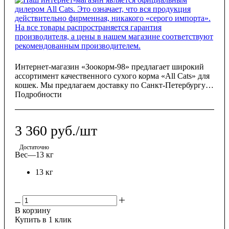
Интернет-магазин «Зоокорм-98» предлагает широкий
ассортимент качественного сухого корма «All Cats» для
кошек. Мы предлагаем доставку по Санкт-Петербургу,
Ленинградской области и по всей России, чтобы вы
Подробности
всегда могли обеспечить своего питомца превосходным
питанием.
3 360
руб.
/шт
Достаточно
Вес
—
13 кг
13 кг
В корзину
Купить в 1 клик