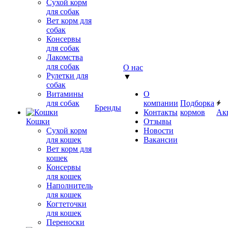
Сухой корм
для собак
Вет корм для
собак
Консервы
для собак
Лакомства
для собак
О нас
Рулетки для
▼
собак
Витамины
О
для собак
компании
Подборка
Бренды
Контакты
кормов
Ак
Кошки
Отзывы
Сухой корм
Новости
для кошек
Вакансии
Вет корм для
кошек
Консервы
для кошек
Наполнитель
для кошек
Когтеточки
для кошек
Переноски