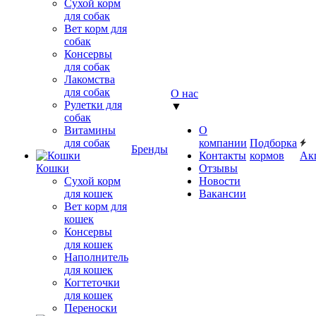
Сухой корм
для собак
Вет корм для
собак
Консервы
для собак
Лакомства
для собак
О нас
Рулетки для
▼
собак
Витамины
О
для собак
компании
Подборка
Бренды
Контакты
кормов
Ак
Кошки
Отзывы
Сухой корм
Новости
для кошек
Вакансии
Вет корм для
кошек
Консервы
для кошек
Наполнитель
для кошек
Когтеточки
для кошек
Переноски