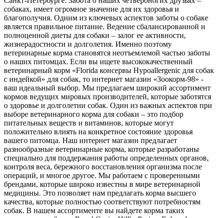
Санкт-Петербурге. Забота о наших четвероногих друзьях –
собаках, имеет огромное значение для их здоровья и
благополучия. Одним из ключевых аспектов заботы о собаке
является правильное питание. Ведение сбалансированной и
полноценной диеты для собаки – залог ее активности,
жизнерадостности и долголетия. Именно поэтому
ветеринарные корма становятся неотъемлемой частью заботы
о наших питомцах. Если вы ищете высококачественный
ветеринарный корм «Florida консервы Hypoallergenic для собак
с индейкой» для собак, то интернет магазин «Зоокорм-98» -
ваш идеальный выбор. Мы предлагаем широкий ассортимент
кормов ведущих мировых производителей, которые заботятся
о здоровье и долголетии собак. Один из важных аспектов при
выборе ветеринарного корма для собаки – это подбор
питательных веществ и витаминов, которые могут
положительно влиять на конкретное состояние здоровья
вашего питомца. Наш интернет магазин предлагает
разнообразные ветеринарные корма, которые разработаны
специально для поддержания работы определенных органов,
контроля веса, бережного восстановления организма после
операций, и многое другое. Мы работаем с проверенными
брендами, которые широко известны в мире ветеринарной
медицины. Это позволяет нам предлагать корма высшего
качества, которые полностью соответствуют потребностям
собак. В нашем ассортименте вы найдете корма таких