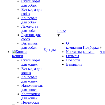
Сухой корм
для собак
Вет корм для
собак
Консервы
для собак
Лакомства
для собак
О нас
Рулетки для
▼
собак
Витамины
О
для собак
компании
Подборка
Бренды
Контакты
кормов
Ак
Кошки
Отзывы
Сухой корм
Новости
для кошек
Вакансии
Вет корм для
кошек
Консервы
для кошек
Наполнитель
для кошек
Когтеточки
для кошек
Переноски