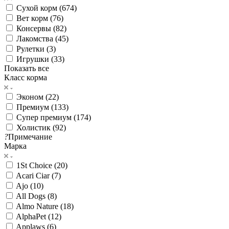
Сухой корм (
674
)
Вет корм (
76
)
Консервы (
82
)
Лакомства (
45
)
Рулетки (
3
)
Игрушки (
33
)
Показать все
Класс корма
Эконом (
22
)
Премиум (
133
)
Супер премиум (
174
)
Холистик (
92
)
?
Примечание
Марка
1St Choice (
20
)
Acari Ciar (
7
)
Ajo (
10
)
All Dogs (
8
)
Almo Nature (
18
)
AlphaPet (
12
)
Applaws (
6
)