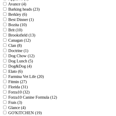
Avance (
4
)
Barking heads (
23
)
Berkley (
6
)
Best Dinner (
1
)
Bozita (
10
)
Brit (
10
)
Brooksfield (
13
)
Canagan (
12
)
Clan (
8
)
Doctrine (
1
)
Dog Chow (
12
)
Dog Lunch (
5
)
Dog&Dog (
4
)
Elato (
6
)
Farmina Vet Life (
20
)
Fitmin (
27
)
Florida (
31
)
Forza10 (
32
)
Forza10 Canine Formula (
12
)
Frais (
3
)
Glance (
4
)
GO'KITCHEN (
19
)