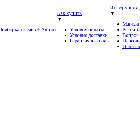
Информация
Как купить
▼
▼
Магази
Подборка кормов
Акции
Условия оплаты
Реквиз
Условия доставки
Вопрос
Гарантия на товар
Персона
Полити