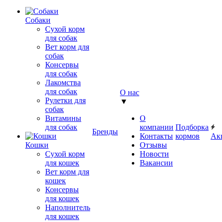
Собаки
Сухой корм
для собак
Вет корм для
собак
Консервы
для собак
Лакомства
для собак
О нас
Рулетки для
▼
собак
Витамины
О
для собак
компании
Подборка
Бренды
Контакты
кормов
Ак
Кошки
Отзывы
Сухой корм
Новости
для кошек
Вакансии
Вет корм для
кошек
Консервы
для кошек
Наполнитель
для кошек