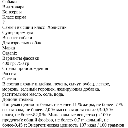
Собаки
Вид товара
Консервы
Класс корма
?
Самый высший класс -Холистик
Супер премиум
Возраст собаки
Для взрослых собак
Марка
Organix
Варианты фасовки
400 гр; 750 гр
Страна происхождения
Россия
Состав
В состав входит индейка, печень, сычуг, рубец, легкое,
морковь, зеленый горошек, желирующая добавка,
растительное масло, соль, вода.
Дополнительно
Пищевая ценность белки, не менее-11 % жиры, не более- 7 %
сырая зола, не более- 2,0 % массовая доля соли-0,3-0,5 %
влага, не более-82,0 %. Минеральные вещества (в 100 г.
продукта): общий фосфор, не более- 0,7 г; кальций, не
более-0,45 г; Энергетическая ценность 107 ккал / 100 граммов