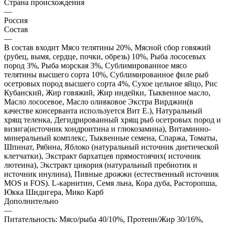
Страна происхождения
—
Россия
Состав
—
В состав входит Мясо телятины 20%, Мясной сбор говяжий
(рубец, вымя, сердце, почки, обрезь) 10%, Рыба лососевых
пород 3%, Рыба морская 3%, Сублимированное мясо
телятины высшего сорта 10%, Сублимированное филе рыб
осетровых пород высшего сорта 4%, Сухое цельное яйцо, Рис
Кубанский, Жир говяжий, Жир индейки, Тыквенное масло,
Масло лососевое, Масло оливковое Экстра Вирджин(в
качестве консерванта используется Вит Е.), Натуральный
хрящ теленка, Дегидрированный хрящ рыб осетровых пород и
визига(источник хондроитина и глюкозамина), Витаминно-
минеральный комплекс, Тыквенные семена, Спаржа, Томаты,
Шпинат, Рябина, Яблоко (натуральный источник диетической
клетчатки), Экстракт бархатцев прямостоячих( источник
лютеина), Экстракт цикория (натуральный пребиотик и
источник инулина), Пивные дрожжи (естественный источник
MOS и FOS). L-карнитин, Семя льна, Кора дуба, Расторопша,
Юкка Шидигера, Мико Карб
Дополнительно
—
Питательность: Мясо/рыба 40/10%, Протеин/Жир 30/16%,