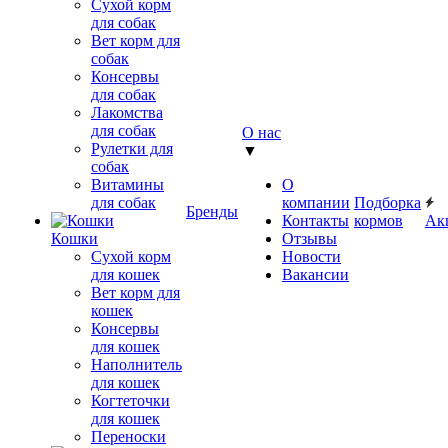
Сухой корм
для собак
Вет корм для
собак
Консервы
для собак
Лакомства
для собак
О нас
Рулетки для
▼
собак
Витамины
О
для собак
компании
Подборка
Бренды
Контакты
кормов
Ак
Кошки
Отзывы
Сухой корм
Новости
для кошек
Вакансии
Вет корм для
кошек
Консервы
для кошек
Наполнитель
для кошек
Когтеточки
для кошек
Переноски