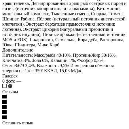
хрящ теленка, Дегидрированный хрящ рыб осетровых пород и
визига(источник хондроитина и глюкозамина), Витаминно-
минеральный комплекс, Тыквенные семена, Спаржа, Томаты,
Шпинат, Рябина, Яблоко (натуральный источник диетической
клетчатки), Экстракт бархатцев прямостоячих( источник
лютеина), Экстракт цикория (натуральный пребиотик и
источник инулина), Пивные дрожжи (естественный источник
MOS и FOS). L-карнитин, Семя льна, Кора дуба, Расторопша,
Юкка Шидигера, Мико Карб
Дополнительно
Питательность: Мясо/рыба 40/10%, Протеин/Жир 30/16%,
Клетчатка 3%, Зола 6%, Кальций 1%, Фосфор 0,8%,
Омега3/6/9 3,4%, Влажность 9,5% Измеренная обменная
энергия на 1 кг: 3591ККАЛ, 15,03 МДж.
Галерея
0
фото
—
Отзывы
Оставить отзыв