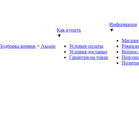
Информация
Как купить
▼
▼
Магази
Подборка кормов
Акции
Условия оплаты
Реквиз
Условия доставки
Вопрос
Гарантия на товар
Персона
Полити