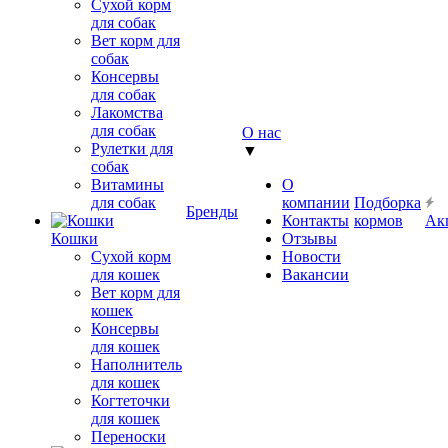
Сухой корм
для собак
Вет корм для
собак
Консервы
для собак
Лакомства
для собак
О нас
Рулетки для
▼
собак
Витамины
О
для собак
компании
Подборка
Бренды
Контакты
кормов
Ак
Кошки
Отзывы
Сухой корм
Новости
для кошек
Вакансии
Вет корм для
кошек
Консервы
для кошек
Наполнитель
для кошек
Когтеточки
для кошек
Переноски