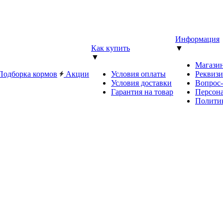
Информация
Как купить
▼
▼
Магази
Подборка кормов
Акции
Условия оплаты
Реквиз
Условия доставки
Вопрос
Гарантия на товар
Персона
Полити