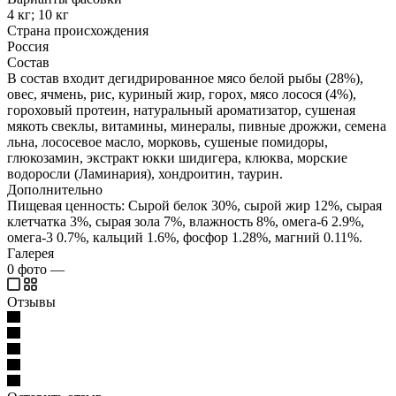
4 кг; 10 кг
Страна происхождения
Россия
Состав
В состав входит дегидрированное мясо белой рыбы (28%),
овес, ячмень, рис, куриный жир, горох, мясо лосося (4%),
гороховый протеин, натуральный ароматизатор, сушеная
мякоть свеклы, витамины, минералы, пивные дрожжи, семена
льна, лососевое масло, морковь, сушеные помидоры,
глюкозамин, экстракт юкки шидигера, клюква, морские
водоросли (Ламинария), хондроитин, таурин.
Дополнительно
Пищевая ценность: Сырой белок 30%, сырой жир 12%, сырая
клетчатка 3%, сырая зола 7%, влажность 8%, омега-6 2.9%,
омега-3 0.7%, кальций 1.6%, фосфор 1.28%, магний 0.11%.
Галерея
0
фото
—
Отзывы