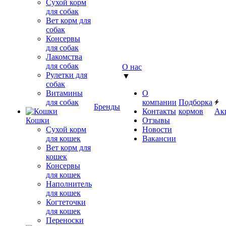
Сухой корм
для собак
Вет корм для
собак
Консервы
для собак
Лакомства
для собак
О нас
Рулетки для
▼
собак
Витамины
О
для собак
компании
Подборка
Бренды
Контакты
кормов
Ак
Кошки
Отзывы
Сухой корм
Новости
для кошек
Вакансии
Вет корм для
кошек
Консервы
для кошек
Наполнитель
для кошек
Когтеточки
для кошек
Переноски