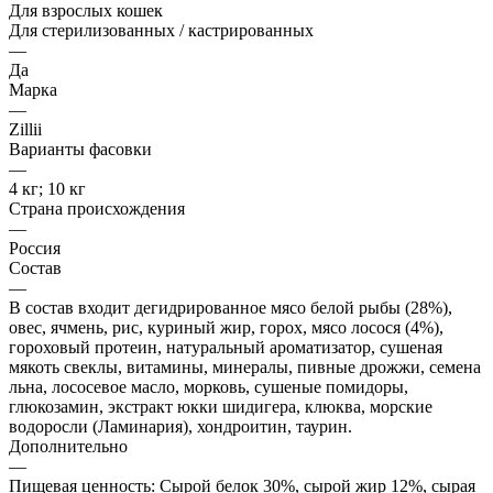
Для взрослых кошек
Для стерилизованных / кастрированных
—
Да
Марка
—
Zillii
Варианты фасовки
—
4 кг; 10 кг
Страна происхождения
—
Россия
Состав
—
В состав входит дегидрированное мясо белой рыбы (28%),
овес, ячмень, рис, куриный жир, горох, мясо лосося (4%),
гороховый протеин, натуральный ароматизатор, сушеная
мякоть свеклы, витамины, минералы, пивные дрожжи, семена
льна, лососевое масло, морковь, сушеные помидоры,
глюкозамин, экстракт юкки шидигера, клюква, морские
водоросли (Ламинария), хондроитин, таурин.
Дополнительно
—
Пищевая ценность: Сырой белок 30%, сырой жир 12%, сырая