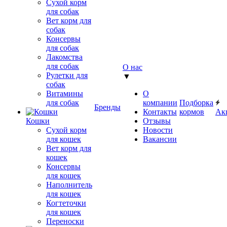
Сухой корм
для собак
Вет корм для
собак
Консервы
для собак
Лакомства
для собак
О нас
Рулетки для
▼
собак
Витамины
О
для собак
компании
Подборка
Бренды
Контакты
кормов
Ак
Кошки
Отзывы
Сухой корм
Новости
для кошек
Вакансии
Вет корм для
кошек
Консервы
для кошек
Наполнитель
для кошек
Когтеточки
для кошек
Переноски