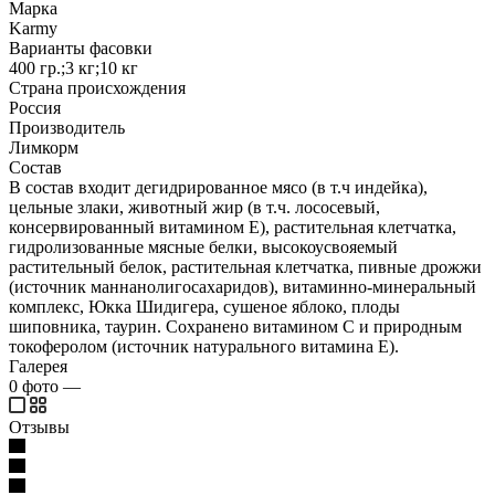
Марка
Karmy
Варианты фасовки
400 гр.;3 кг;10 кг
Страна происхождения
Россия
Производитель
Лимкорм
Состав
В состав входит дегидрированное мясо (в т.ч индейка),
цельные злаки, животный жир (в т.ч. лососевый,
консервированный витамином E), растительная клетчатка,
гидролизованные мясные белки, высокоусвояемый
растительный белок, растительная клетчатка, пивные дрожжи
(источник маннанолигосахаридов), витаминно-минеральный
комплекс, Юкка Шидигера, сушеное яблоко, плоды
шиповника, таурин. Сохранено витамином С и природным
токоферолом (источник натурального витамина Е).
Галерея
0
фото
—
Отзывы