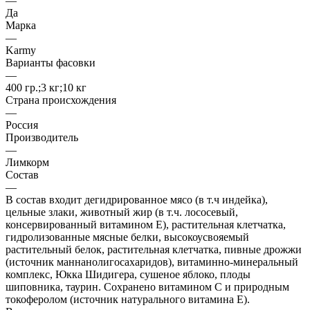
—
Да
Марка
—
Karmy
Варианты фасовки
—
400 гр.;3 кг;10 кг
Страна происхождения
—
Россия
Производитель
—
Лимкорм
Состав
—
В состав входит дегидрированное мясо (в т.ч индейка),
цельные злаки, животный жир (в т.ч. лососевый,
консервированный витамином E), растительная клетчатка,
гидролизованные мясные белки, высокоусвояемый
растительный белок, растительная клетчатка, пивные дрожжи
(источник маннанолигосахаридов), витаминно-минеральный
комплекс, Юкка Шидигера, сушеное яблоко, плоды
шиповника, таурин. Сохранено витамином С и природным
токоферолом (источник натурального витамина Е).