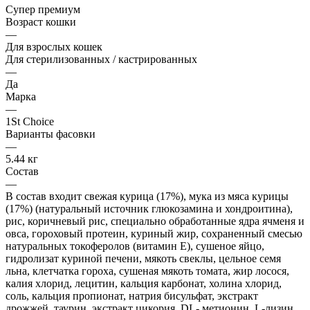
Супер премиум
Возраст кошки
—
Для взрослых кошек
Для стерилизованных / кастрированных
—
Да
Марка
—
1St Choice
Варианты фасовки
—
5.44 кг
Состав
—
В состав входит свежая курица (17%), мука из мяса курицы
(17%) (натуральный источник глюкозамина и хондроитина),
рис, коричневый рис, специально обработанные ядра ячменя и
овса, гороховый протеин, куриный жир, сохраненный смесью
натуральных токоферолов (витамин Е), сушеное яйцо,
гидролизат куриной печени, мякоть свеклы, цельное семя
льна, клетчатка гороха, сушеная мякоть томата, жир лосося,
калия хлорид, лецитин, кальция карбонат, холина хлорид,
соль, кальция пропионат, натрия бисульфат, экстракт
дрожжей, таурин, экстракт цикория, DL- метионин, L-лизин,