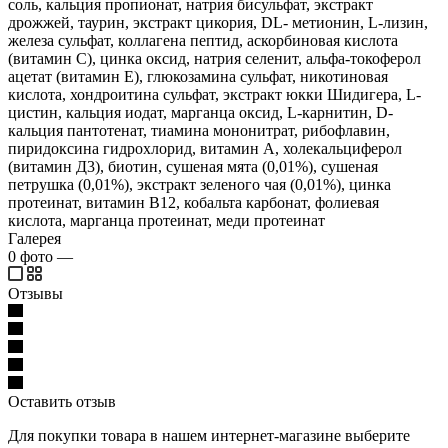
соль, кальция пропионат, натрия бисульфат, экстракт
дрожжей, таурин, экстракт цикория, DL- метионин, L-лизин,
железа сульфат, коллагена пептид, аскорбиновая кислота
(витамин С), цинка оксид, натрия селенит, альфа-токоферол
ацетат (витамин Е), глюкозамина сульфат, никотиновая
кислота, хондроитина сульфат, экстракт юкки Шидигера, L-
цистин, кальция иодат, марганца оксид, L-карнитин, D-
кальция пантотенат, тиамина мононитрат, рибофлавин,
пиридоксина гидрохлорид, витамин А, холекальциферол
(витамин Д3), биотин, сушеная мята (0,01%), сушеная
петрушка (0,01%), экстракт зеленого чая (0,01%), цинка
протеинат, витамин В12, кобальта карбонат, фолиевая
кислота, марганца протеинат, меди протеинат
Галерея
0
фото
—
Отзывы
Оставить отзыв
Для покупки товара в нашем интернет-магазине выберите