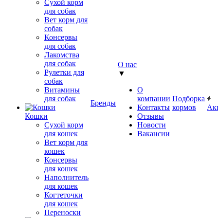
Сухой корм
для собак
Вет корм для
собак
Консервы
для собак
Лакомства
для собак
О нас
Рулетки для
▼
собак
Витамины
О
для собак
компании
Подборка
Бренды
Контакты
кормов
Ак
Кошки
Отзывы
Сухой корм
Новости
для кошек
Вакансии
Вет корм для
кошек
Консервы
для кошек
Наполнитель
для кошек
Когтеточки
для кошек
Переноски