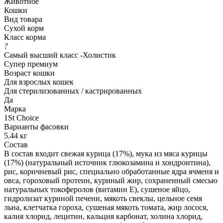
Животное
Кошки
Вид товара
Сухой корм
Класс корма
?
Самый высший класс -Холистик
Супер премиум
Возраст кошки
Для взрослых кошек
Для стерилизованных / кастрированных
Да
Марка
1St Choice
Варианты фасовки
5.44 кг
Состав
В состав входит свежая курица (17%), мука из мяса курицы
(17%) (натуральный источник глюкозамина и хондроитина),
рис, коричневый рис, специально обработанные ядра ячменя и
овса, гороховый протеин, куриный жир, сохраненный смесью
натуральных токоферолов (витамин Е), сушеное яйцо,
гидролизат куриной печени, мякоть свеклы, цельное семя
льна, клетчатка гороха, сушеная мякоть томата, жир лосося,
калия хлорид, лецитин, кальция карбонат, холина хлорид,