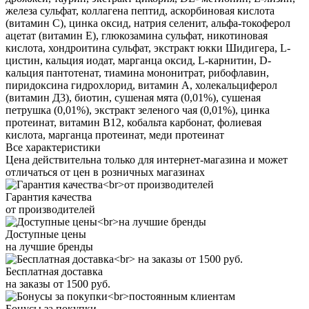
железа сульфат, коллагена пептид, аскорбиновая кислота
(витамин С), цинка оксид, натрия селенит, альфа-токоферол
ацетат (витамин Е), глюкозамина сульфат, никотиновая
кислота, хондроитина сульфат, экстракт юкки Шидигера, L-
цистин, кальция иодат, марганца оксид, L-карнитин, D-
кальция пантотенат, тиамина мононитрат, рибофлавин,
пиридоксина гидрохлорид, витамин А, холекальциферол
(витамин Д3), биотин, сушеная мята (0,01%), сушеная
петрушка (0,01%), экстракт зеленого чая (0,01%), цинка
протеинат, витамин В12, кобальта карбонат, фолиевая
кислота, марганца протеинат, меди протеинат
Все характеристики
Цена действительна только для интернет-магазина и может
отличаться от цен в розничных магазинах
Гарантия качества
от производителей
Доступные цены
на лучшие бренды
Бесплатная доставка
на заказы от 1500 руб.
Бонусы за покупки