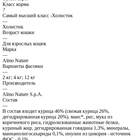
Класс корма
?
Самый высший класс -Холистик
—
Холистик
Возраст кошки
—
Для взрослых кошек
Марка
—
Almo Nature
Варианты фасовки
—
2 кг; 4 кг; 12 кг
Производитель
—
Almo Nature S.p.A.
Состав
—
В состав входит курица 46% (свежая курица 26%,
дегидрированная курица 20%), маис*, рис, мука из
коричневого риса, гидролизованные животные белки,
куриный жир, дегидрированная говядина 1,3%, минералы,
маннанолигосахариды 0,1%, инулин из цикория - источник
ФОС - 0,1%.