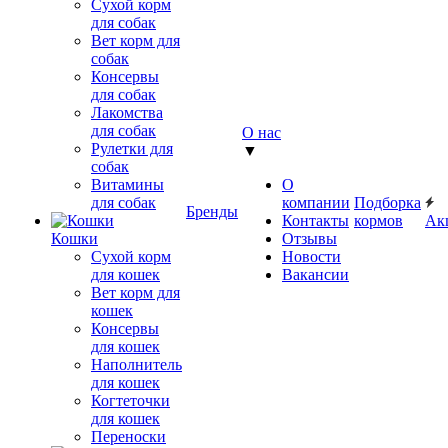
Сухой корм
для собак
Вет корм для
собак
Консервы
для собак
Лакомства
для собак
О нас
Рулетки для
▼
собак
Витамины
О
для собак
компании
Подборка
Бренды
Контакты
кормов
Ак
Кошки
Отзывы
Сухой корм
Новости
для кошек
Вакансии
Вет корм для
кошек
Консервы
для кошек
Наполнитель
для кошек
Когтеточки
для кошек
Переноски